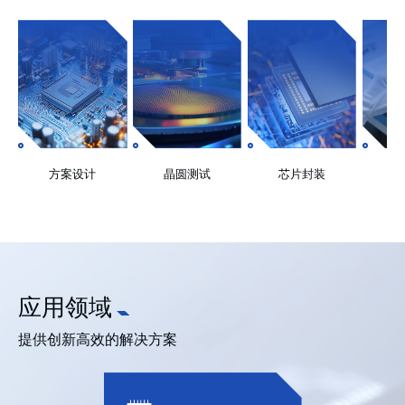
方案设计
晶圆测试
芯片封装
成
应用领域
提供创新高效的解决方案