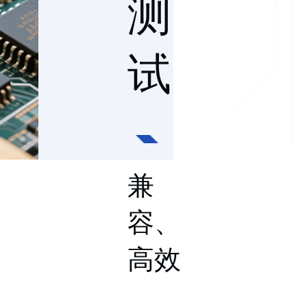
测
试
兼
容、
高效