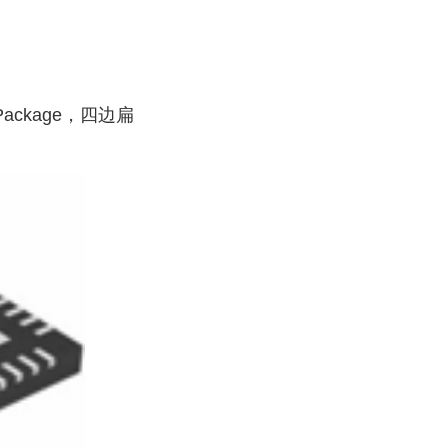
 Package，四
边扁