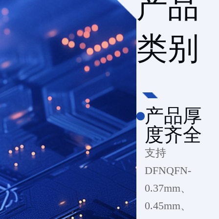
产品
类别
产品厚
度齐全
支持
DFNQFN-
0.37mm、
0.45mm、